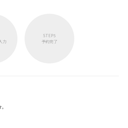
STEP5
入力
予約完了
す。